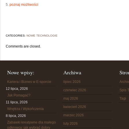
5.
poznaj możliwości
CATEGORIES:
NOWE TECHNOLOGIE
Comments are closed.
Nowe wpisy:
Archiwa
Stro
Kariera i Biznes w E-sporcie
lipiec 2026
Arch
12 lipca, 2026
czerwiec 2026
Spis T
Jak Pomagać?
maj 2026
Tagi
11 lipca, 2026
kwiecień 2026
Wnętrza i Wykończenia
marzec 2026
8 lipca, 2026
Zabawki kreatywne dla małego
luty 2026
odkrywcy: jak wybrać dobry