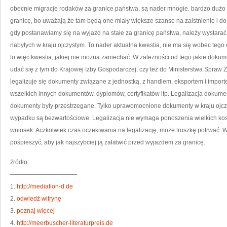
SIE
obecnie migracje rodaków za granice państwa, są nader mnogie. bardzo dużo 
PO
granicę, bo uważają że tam będą one miały większe szanse na zaistnienie i do
gdy postanawiamy się na wyjazd na stałe za granicę państwa, należy wystara
nabytych w kraju ojczystym. To nader aktualna kwestia, nie ma się wobec teg
to więc kwestia, jakiej nie można zaniechać. W zależności od tego jakie doku
udać się z tym do Krajowej Izby Gospodarczej, czy też do Ministerstwa Spraw
legalizuje się dokumenty związane z jednostką, z handlem, eksportem i import
wszelkich innych dokumentów, dyplomów, certyfikatów itp. Legalizacja dokumen
dokumenty były przestrzegane. Tylko uprawomocnione dokumenty w kraju ojcz
wypadku są bezwartościowe. Legalizacja nie wymaga ponoszenia wielkich kosz
wniosek. Aczkolwiek czas oczekiwania na legalizację, może troszkę potrwać. 
pośpieszyć, aby jak najszybciej ją załatwić przed wyjazdem za granicę.
źródło:
———————————
1.
http://mediation-d.de
2.
odwiedź witrynę
3.
poznaj więcej
4.
http://meerbuscher-literaturpreis.de