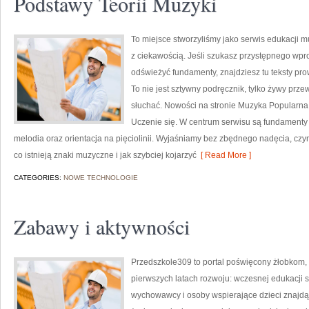
Podstawy Teorii Muzyki
To miejsce stworzyliśmy jako serwis edukacji 
z ciekawością. Jeśli szukasz przystępnego wp
odświeżyć fundamenty, znajdziesz tu teksty pro
To nie jest sztywny podręcznik, tylko żywy prze
słuchać. Nowości na stronie Muzyka Popularn
Uczenie się. W centrum serwisu są fundamenty
melodia oraz orientacja na pięciolinii. Wyjaśniamy bez zbędnego nadęcia, czy
co istnieją znaki muzyczne i jak szybciej kojarzyć
[ Read More ]
CATEGORIES:
NOWE TECHNOLOGIE
Zabawy i aktywności
Przedszkole309 to portal poświęcony żłobkom,
pierwszych latach rozwoju: wczesnej edukacji s
wychowawcy i osoby wspierające dzieci znajdą