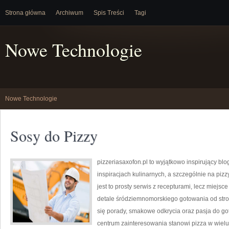
Strona główna
Archiwum
Spis Treści
Tagi
Nowe Technologie
Nowe Technologie
Sosy do Pizzy
pizzeriasaxofon.pl to wyjątkowo inspirujący blog
inspiracjach kulinarnych, a szczególnie na pizz
jest to prosty serwis z recepturami, lecz miejs
detale śródziemnomorskiego gotowania od strony
się porady, smakowe odkrycia oraz pasja do go
centrum zainteresowania stanowi pizza w wielu 