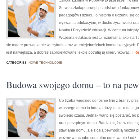
Szkoła szkolna w Popowie to przestrzeń, w któ
Serwis szkolapopow.pl przedstawia funkcjonowa
pedagogów i dzieci. To historia o uczeniu się
wyzwania edukacyjne, w duchu życzliwości oraz
Nauka i Przyszłość edukacji. W centrum inicjaty
Wczesna edukacja jest tu rozumiana jako start
się mądre prowadzenie w czytaniu oraz w umiejętnościach komunikacyjnych. Po
jest największa, a dobrze zaprojektowane lekcje potrafią ją ukierunkować.
[ Re
CATEGORIES:
NOWE TECHNOLOGIE
Budowa swojego domu – to na pewn
Co trzeba wiedzieć odnośnie firm z branży p
własnego domu to bardzo duży koszt, a do teg
swojego czasu. Jednak warto się postarać, bo
oraz porządnym domu. Bardzo ciężko w niedług
stawiania domu, ale z całą pewnością można pr
weźmy w rachubę centralne ogrzewanie Łódź –