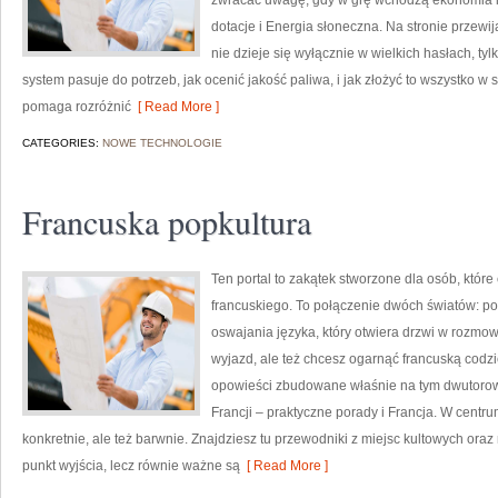
zwracać uwagę, gdy w grę wchodzą ekonomia i 
dotacje i Energia słoneczna. Na stronie przewi
nie dzieje się wyłącznie w wielkich hasłach, ty
system pasuje do potrzeb, jak ocenić jakość paliwa, i jak złożyć to wszystko w 
pomaga rozróżnić
[ Read More ]
CATEGORIES:
NOWE TECHNOLOGIE
Francuska popkultura
Ten portal to zakątek stworzone dla osób, któr
francuskiego. To połączenie dwóch światów: p
oswajania języka, który otwiera drzwi w rozmo
wyjazd, ale też chcesz ogarnąć francuską codzi
opowieści zbudowane właśnie na tym dwutorow
Francji – praktyczne porady i Francja. W centrum
konkretnie, ale też barwnie. Znajdziesz tu przewodniki z miejsc kultowych oraz
punkt wyjścia, lecz równie ważne są
[ Read More ]