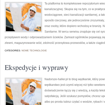
Ta platforma to kompleksowe repozytorium wied
kanalizacyjnej. Skupia się na tym, co w praktyce
wodociągowe, sieci kanalizacji sanitarnej, a t
sposób rzeczowy, ale jednocześnie zrozumiały, 
oraz osoby, które dopiero wchodzą w branżę. Now
Sanitarne. W sercu serwisu znajduje się cel sys
przepływem wody i odprowadzaniem ścieków. Zamiast ogólników pojawiają się 
zlewni, magazynowanie wód, zdolność przesyłowa przewodów, a także ciągłość d
CATEGORIES:
NOWE TECHNOLOGIE
Ekspedycje i wyprawy
Nadorsze-haller.pl to blog wędkarski, który pow
wędkarstwo jest czymś więcej niż tylko weeke
doświadczenie łączy się z wiedzą, a każdy teks
satysfakcją. Jeśli szukasz pomysłów, chcesz 
albo po prostu lubisz czytać o wodzie, rybach i 