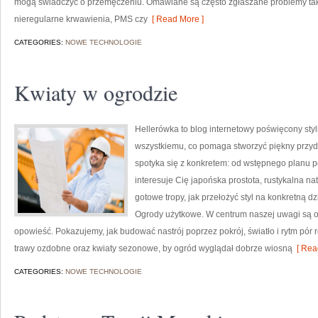
mogą świadczyć o przemęczeniu. Omawiane są często zgłaszane problemy takie
nieregularne krwawienia, PMS czy
[ Read More ]
CATEGORIES:
NOWE TECHNOLOGIE
Kwiaty w ogrodzie
Hellerówka to blog internetowy poświęcony st
wszystkiemu, co pomaga stworzyć piękny przy
spotyka się z konkretem: od wstępnego planu po 
interesuje Cię japońska prostota, rustykalna na
gotowe tropy, jak przełożyć styl na konkretną dzi
Ogrody użytkowe. W centrum naszej uwagi są og
opowieść. Pokazujemy, jak budować nastrój poprzez pokrój, światło i rytm pór 
trawy ozdobne oraz kwiaty sezonowe, by ogród wyglądał dobrze wiosną
[ Rea
CATEGORIES:
NOWE TECHNOLOGIE