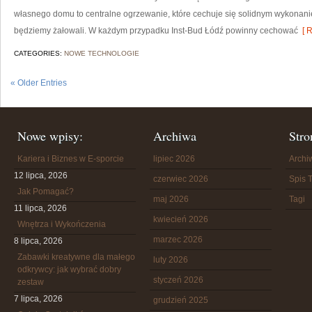
własnego domu to centralne ogrzewanie, które cechuje się solidnym wykonanie
będziemy żałowali. W każdym przypadku Inst-Bud Łódź powinny cechować
[ R
CATEGORIES:
NOWE TECHNOLOGIE
« Older Entries
Nowe wpisy:
Archiwa
Stro
Kariera i Biznes w E-sporcie
lipiec 2026
Arch
12 lipca, 2026
czerwiec 2026
Spis T
Jak Pomagać?
maj 2026
Tagi
11 lipca, 2026
kwiecień 2026
Wnętrza i Wykończenia
marzec 2026
8 lipca, 2026
Zabawki kreatywne dla małego
luty 2026
odkrywcy: jak wybrać dobry
styczeń 2026
zestaw
7 lipca, 2026
grudzień 2025