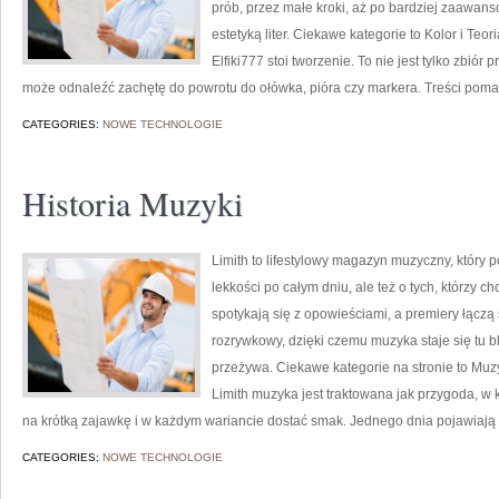
prób, przez małe kroki, aż po bardziej zaawan
estetyką liter. Ciekawe kategorie to Kolor i Te
Elfiki777 stoi tworzenie. To nie jest tylko zbiór
może odnaleźć zachętę do powrotu do ołówka, pióra czy markera. Treści pom
CATEGORIES:
NOWE TECHNOLOGIE
Historia Muzyki
Limith to lifestylowy magazyn muzyczny, który 
lekkości po całym dniu, ale też o tych, którzy c
spotykają się z opowieściami, a premiery łączą
rozrywkowy, dzięki czemu muzyka staje się tu bli
przeżywa. Ciekawe kategorie na stronie to Muzyc
Limith muzyka jest traktowana jak przygoda, w kt
na krótką zajawkę i w każdym wariancie dostać smak. Jednego dnia pojawiają
CATEGORIES:
NOWE TECHNOLOGIE