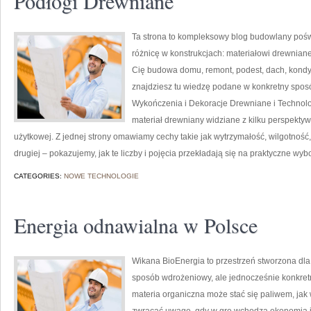
Podłogi Drewniane
Ta strona to kompleksowy blog budowlany pośw
różnicę w konstrukcjach: materiałowi drewnian
Cię budowa domu, remont, podest, dach, kondyg
znajdziesz tu wiedzę podane w konkretny sposó
Wykończenia i Dekoracje Drewniane i Technolo
materiał drewniany widziane z kilku perspektyw 
użytkowej. Z jednej strony omawiamy cechy takie jak wytrzymałość, wilgotność,
drugiej – pokazujemy, jak te liczby i pojęcia przekładają się na praktyczne wy
CATEGORIES:
NOWE TECHNOLOGIE
Energia odnawialna w Polsce
Wikana BioEnergia to przestrzeń stworzona dla
sposób wdrożeniowy, ale jednocześnie konkretn
materia organiczna może stać się paliwem, jak 