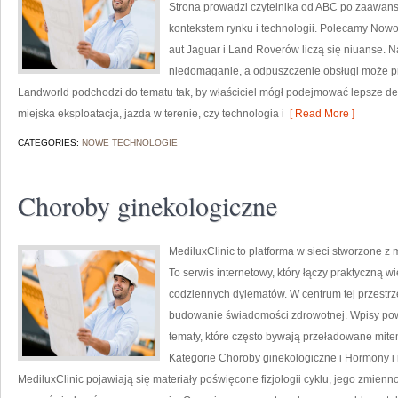
Strona prowadzi czytelnika od ABC po zaawans
kontekstem rynku i technologii. Polecamy Nowo
aut Jaguar i Land Roverów liczą się niuanse. 
niedomaganie, a odpuszczenie obsługi może pr
Landworld podchodzi do tematu tak, by właściciel mógł podejmować lepsze decy
miejska eksploatacja, jazda w terenie, czy technologia i
[ Read More ]
CATEGORIES:
NOWE TECHNOLOGIE
Choroby ginekologiczne
MediluxClinic to platforma w sieci stworzone z
To serwis internetowy, który łączy praktyczną
codziennych dylematów. W centrum tej przestrze
budowanie świadomości zdrowotnej. Wpisy pow
tematy, które często bywają przeładowane mite
Kategorie Choroby ginekologiczne i Hormony 
MediluxClinic pojawiają się materiały poświęcone fizjologii cyklu, jego zmienno