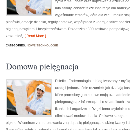
życia z maluchem oraz dojrzewania dziecka o
lata szkoły. Zobacz także Inspiracje dla nauczyc
wyjaśnianie tematów, które dla wielu rodzin s
placówki, emocje dziecka, reguły domowe, współpraca z kadrą, a także codzi
higieną, nawykami i bezpieczeństwem. Przedszkole309 zestawia perspektywę r
zrozumieć,
[ Read More ]
CATEGORIES:
NOWE TECHNOLOGIE
Domowa pielęgnacja
Estetica Endermologia to blog tworzony z myśl
urodę i jednocześnie rozumieć, jak działają ko
które procedury gabinetowe mają uzasadnienie
pielęgnacyjną z informacjami o składnikach i 
tkankach i organizmie. Dzięki temu czytelnik m
eliminować modowe hasła. Ciekawe kategorie to 
piękno. W centrum zainteresowania znajduje się pielęgnacja o skórę twarzy i c
Szczególne miejsce zajmuje endermologia, rozumiana jako procedura wspieraj