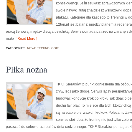
konsekwencji. Jeśli szukasz sprawdzonych kie
swoje nawyki, tutaj znajdziesz wskazówki dopa
plakatu. Kategorie dla każdego to Treningi w do
12ton.pl jest balans: między planem a regener
pracą tlenową, między dietą a psychiką. Serwis pomaga patrzeć na zmianę sylwe
małe
[ Read More ]
CATEGORIES:
NOWE TECHNOLOGIE
Piłka nożna
TKKF Sieraków to punkt odniesienia dla osób, k
zryw, lecz jako drogę. Serwis łączy perspektyw
budować kondycję krok po kroku, jak dbać o be
duchu fair play. To miejsce dla tych, którzy chc
są na etapie pierwszych kroków. Polecamy Zawo
serwisu stoi idea, że trening nie jest tylko zbio
pasować do celów oraz realiów dnia codziennego. TKKF Sieraków pomaga ukł