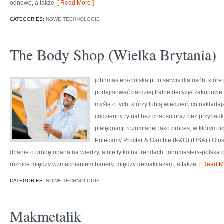
odnowę, a także
[ Read More ]
CATEGORIES:
NOWE TECHNOLOGIE
The Body Shop (Wielka Brytania)
johnmasters-polska.pl to serwis dla osób, które
podejmować bardziej trafne decyzje zakupowe 
myślą o tych, którzy lubią wiedzieć, co nakładaj
codzienny rytuał bez chaosu oraz bez przypad
pielęgnacji rozumianej jako proces, w którym lic
Polecamy Procter & Gamble (P&G) (USA) i Glo
dbanie o urodę oparta na wiedzy, a nie tylko na trendach. johnmasters-polsk
różnice między wzmacnianiem bariery, między demakijażem, a także
[ Read Mo
CATEGORIES:
NOWE TECHNOLOGIE
Makmetalik