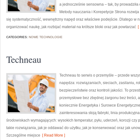
a jednocześnie sensowna – tak, by prowadziła
Metody nauczania i Korepetycje Strona rozwija i
się systematyczność, wewnętrzny napęd oraz właściwe podejście. Dlatego w 
organizować naukę, jak rozbijać materiał na krótsze bloki oraz jak powtarzać
[ 
CATEGORIES:
NOWE TECHNOLOGIE
Techneau
Techneau to serwis o przemyśle – przede wszyst
napędza: rozwiązaniach, sieciach, zasilaniu, ro
bezpieczeństwie oraz kontroli jakości. To przes
przemysłowe bez zbędnej żargonu bez treści, a
koniecznie Energetyka i Surowce Energetyczne
zainteresowania stoją fabryki, linia produkcyjna
środowiskach wymagających: wysokich temperatur, pyłu, uderzeń, korozji czy p
takie rozwiązania, jak je oddawać do użytku, jak je konserwować oraz jak uno
Szczególne miejsce
[ Read More ]