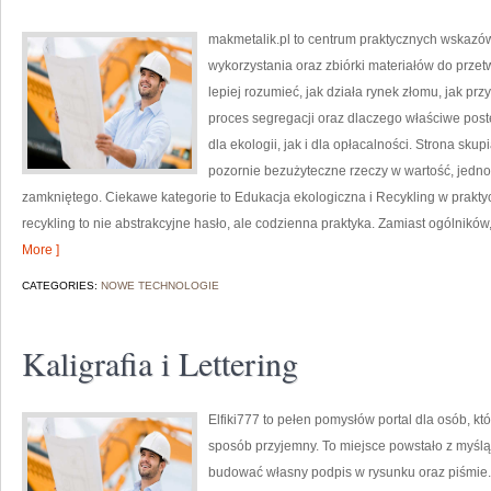
makmetalik.pl to centrum praktycznych wska
wykorzystania oraz zbiórki materiałów do przetw
lepiej rozumieć, jak działa rynek złomu, jak p
proces segregacji oraz dlaczego właściwe po
dla ekologii, jak i dla opłacalności. Strona skup
pozornie bezużyteczne rzeczy w wartość, jedn
zamkniętego. Ciekawe kategorie to Edukacja ekologiczna i Recykling w praktyc
recykling to nie abstrakcyjne hasło, ale codzienna praktyka. Zamiast ogólników
More ]
CATEGORIES:
NOWE TECHNOLOGIE
Kaligrafia i Lettering
Elfiki777 to pełen pomysłów portal dla osób, kt
sposób przyjemny. To miejsce powstało z myślą o
budować własny podpis w rysunku oraz piśmie.