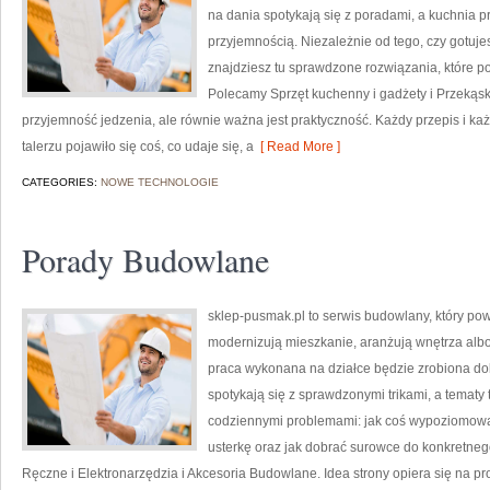
na dania spotykają się z poradami, a kuchnia p
przyjemnością. Niezależnie od tego, czy gotuje
znajdziesz tu sprawdzone rozwiązania, które po
Polecamy Sprzęt kuchenny i gadżety i Przekąski 
przyjemność jedzenia, ale równie ważna jest praktyczność. Każdy przepis i k
talerzu pojawiło się coś, co udaje się, a
[ Read More ]
CATEGORIES:
NOWE TECHNOLOGIE
Porady Budowlane
sklep-pusmak.pl to serwis budowlany, który po
modernizują mieszkanie, aranżują wnętrza alb
praca wykonana na działce będzie zrobiona dok
spotykają się z sprawdzonymi trikami, a tematy
codziennymi problemami: jak coś wypoziomowa
usterkę oraz jak dobrać surowce do konkretneg
Ręczne i Elektronarzędzia i Akcesoria Budowlane. Idea strony opiera się na p