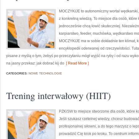
MOCZYKIJE to autonomiczny wortal wędkarski, k
z konkretną wiedzą. To miejsce dla osób, które
jednocześnie chcą łowić skuteczniej. Niezależni
karpiarstwo, feeder, muchówka, wędkarstwo mor
MOCZYKIJE ma w sobie dokładnie ten klimat, kt
encyklopedii oderwanej od rzeczywistości. Tutaj
pisane z myślą o tym, żebyś po przeczytaniu mógł wyjść na ryby i od razu wy
na jasny przekaz: jak dobrać kij do
[ Read More ]
CATEGORIES:
NOWE TECHNOLOGIE
Trening interwałowy (HIIT)
PZKiSW to miejsce stworzone dla osób, które ko
Jeśli szukasz rzetelnej wiedzy, chcesz budować
profesjonalnej siłowni, a do tego marzysz o lepsz
prowadzić Cię krok po kroku. To centrum infor