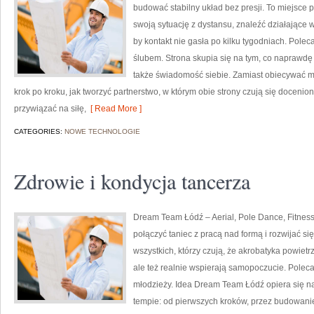
budować stabilny układ bez presji. To miejsce 
swoją sytuację z dystansu, znaleźć działające
by kontakt nie gasła po kilku tygodniach. Poleca
ślubem. Strona skupia się na tym, co naprawdę p
także świadomość siebie. Zamiast obiecywać ma
krok po kroku, jak tworzyć partnerstwo, w którym obie strony czują się doceni
przywiązać na siłę,
[ Read More ]
CATEGORIES:
NOWE TECHNOLOGIE
Zdrowie i kondycja tancerza
Dream Team Łódź – Aerial, Pole Dance, Fitness 
połączyć taniec z pracą nad formą i rozwijać si
wszystkich, którzy czują, że akrobatyka powietrz
ale też realnie wspierają samopoczucie. Polecam
młodzieży. Idea Dream Team Łódź opiera się n
tempie: od pierwszych kroków, przez budowanie 