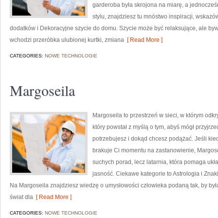
garderoba była skrojona na miarę, a jednocze
stylu, znajdziesz tu mnóstwo inspiracji, wskaz
dodatków i Dekoracyjne szycie do domu. Szycie może być relaksujące, ale byw
wchodzi przeróbka ulubionej kurtki, zmiana
[ Read More ]
CATEGORIES:
NOWE TECHNOLOGIE
Margoseila
Margoseila to przestrzeń w sieci, w którym odk
który powstał z myślą o tym, abyś mógł przyjrzeć
potrzebujesz i dokąd chcesz podążać. Jeśli kie
brakuje Ci momentu na zastanowienie, Margoseila
suchych porad, lecz latarnia, która pomaga uk
jasność. Ciekawe kategorie to Astrologia i Znaki
Na Margoseila znajdziesz wiedzę o umysłowości człowieka podaną tak, by była
świat dla
[ Read More ]
CATEGORIES:
NOWE TECHNOLOGIE