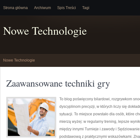
Strona główna
Archiwum
Spis Treści
Tagi
Nowe Technologie
Nowe Technologie
Zaawansowane techniki gry
To blog poświęcony bilardowi, rozgrywkom sno
dyscyplinom precyzji, w których liczy się dokła
sytuacji. To miejsce powstało dla osób, które chc
mierzą wyżej: w regularny trening, lepsze wynik
między innymi Turnieje i zawody i Sędziowanie 
podstawową z praktycznymi wskazówkami. Znajdz