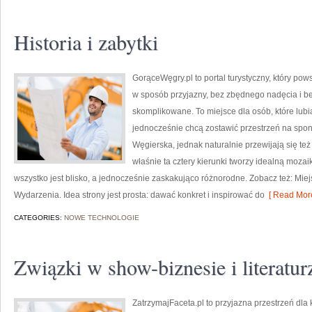
Historia i zabytki
GorąceWęgry.pl to portal turystyczny, który p
w sposób przyjazny, bez zbędnego nadęcia i b
skomplikowane. To miejsce dla osób, które lubi
jednocześnie chcą zostawić przestrzeń na spo
Węgierska, jednak naturalnie przewijają się te
właśnie ta cztery kierunki tworzy idealną mozaik
wszystko jest blisko, a jednocześnie zaskakująco różnorodne. Zobacz też: Miej
Wydarzenia. Idea strony jest prosta: dawać konkret i inspirować do
[ Read More
CATEGORIES:
NOWE TECHNOLOGIE
Związki w show-biznesie i literatur
ZatrzymajFaceta.pl to przyjazna przestrzeń dla k