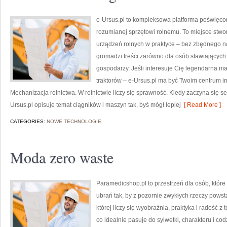
e-Ursus.pl to kompleksowa platforma poświę
rozumianej sprzętowi rolnemu. To miejsce stwo
urządzeń rolnych w praktyce – bez zbędnego na
gromadzi treści zarówno dla osób stawiających 
gospodarzy. Jeśli interesuje Cię legendarna mar
traktorów – e-Ursus.pl ma być Twoim centrum i
Mechanizacja rolnictwa. W rolnictwie liczy się sprawność. Kiedy zaczyna się se
Ursus.pl opisuje temat ciągników i maszyn tak, byś mógł lepiej
[ Read More ]
CATEGORIES:
NOWE TECHNOLOGIE
Moda zero waste
Paramedicshop.pl to przestrzeń dla osób, któr
ubrań tak, by z pozornie zwykłych rzeczy powsta
której liczy się wyobraźnia, praktyka i radość 
co idealnie pasuje do sylwetki, charakteru i co