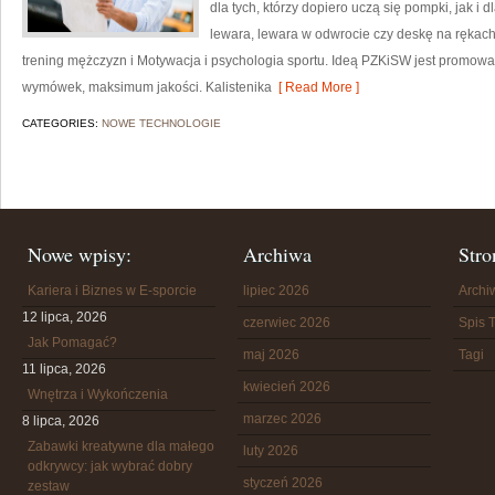
dla tych, którzy dopiero uczą się pompki, jak i 
lewara, lewara w odwrocie czy deskę na rękach.
trening mężczyzn i Motywacja i psychologia sportu. Ideą PZKiSW jest promo
wymówek, maksimum jakości. Kalistenika
[ Read More ]
CATEGORIES:
NOWE TECHNOLOGIE
Nowe wpisy:
Archiwa
Stro
Kariera i Biznes w E-sporcie
lipiec 2026
Arch
12 lipca, 2026
czerwiec 2026
Spis T
Jak Pomagać?
maj 2026
Tagi
11 lipca, 2026
kwiecień 2026
Wnętrza i Wykończenia
marzec 2026
8 lipca, 2026
Zabawki kreatywne dla małego
luty 2026
odkrywcy: jak wybrać dobry
styczeń 2026
zestaw