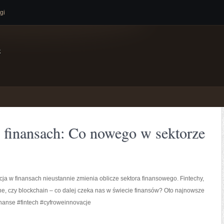
gi
e
 finansach: Co nowego w sektorze
ja w finansach nieustannie zmienia oblicze sektora finansowego. Fintechy,
ne, czy blockchain – co dalej czeka nas w świecie finansów? Oto najnowsze
nanse #fintech #cyfroweinnovacje