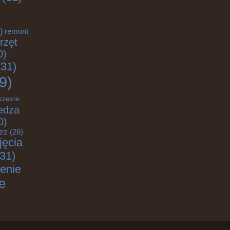
)
remont
rzęt
0)
31)
9)
czesne
edza
0)
trz
(26)
jęcia
31)
enie
e