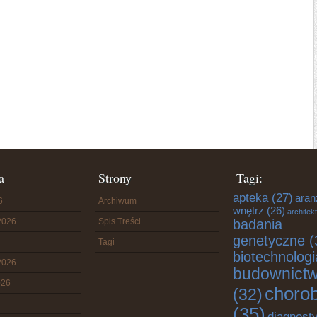
a
Strony
Tagi:
apteka
(27)
aran
6
Archiwum
wnętrz
(26)
architek
2026
Spis Treści
badania
genetyczne
(
Tagi
biotechnologi
2026
budownict
026
choro
(32)
(35)
diagnost