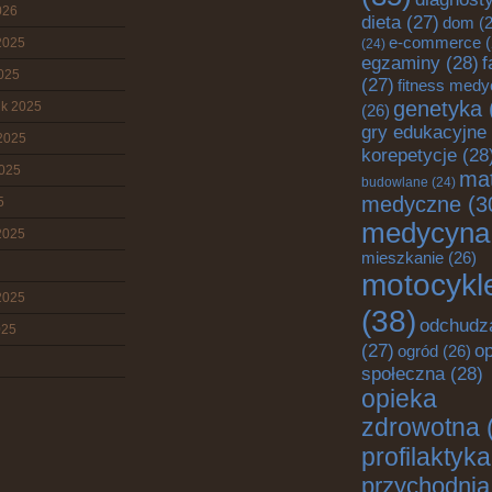
026
dieta
(27)
dom
(2
e-commerce
(
2025
(24)
egzaminy
(28)
f
2025
(27)
fitness med
genetyka
ik 2025
(26)
gry edukacyjne
2025
korepetycje
(28
2025
mat
budowlane
(24)
medyczne
(3
5
medycyna
2025
mieszkanie
(26)
motocykl
2025
(38)
odchudz
025
o
(27)
ogród
(26)
społeczna
(28)
opieka
zdrowotna
profilaktyka
przychodnia