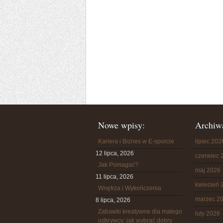
Nowe wpisy:
Archiw
Kariera i Biznes w E-sporcie
lipiec 202
12 lipca, 2026
czerwiec 
Jak Pomagać?
maj 2026
11 lipca, 2026
kwiecień 
Wnętrza i Wykończenia
marzec 2
8 lipca, 2026
Zabawki kreatywne dla małego
luty 2026
odkrywcy: jak wybrać dobry