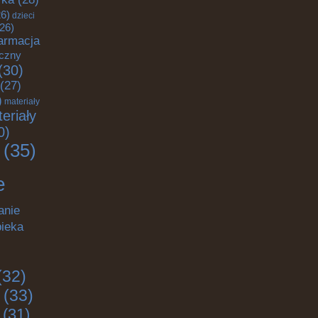
6)
dzieci
26)
armacja
yczny
(30)
(27)
)
materiały
eriały
0)
(35)
e
anie
pieka
(32)
(33)
(31)