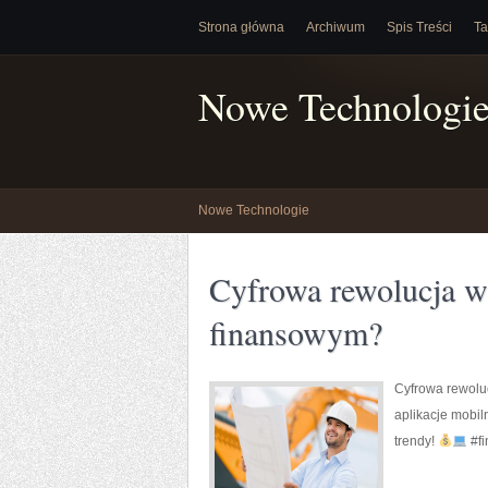
Strona główna
Archiwum
Spis Treści
Ta
Nowe Technologi
Nowe Technologie
Cyfrowa rewolucja w
finansowym?
Cyfrowa rewoluc
aplikacje mobil
trendy!
#fi