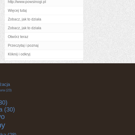
http://www.powsinogi.pl
Więcej tutaj
Zobacz, jak to działa
Zobacz, jak to działa
Otwórz teraz
Przeczytaj i poznaj
Kliknij i odkryj
żacja
tura
(23)
30)
a
(30)
wo
by
yka
(28)