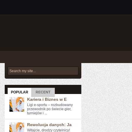
POPULAR
RECENT
Kariera i Biznes w E
Ligi e-sportu – rozbudowany
przewodnik po świecie gier,
turniejów i ...
Rewolucja danych: Ja
Witajcie, drodzy czytelnicy!