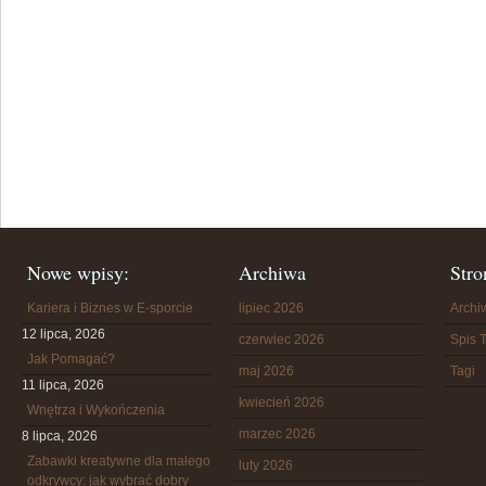
Nowe wpisy:
Archiwa
Stro
Kariera i Biznes w E-sporcie
lipiec 2026
Arch
12 lipca, 2026
czerwiec 2026
Spis T
Jak Pomagać?
maj 2026
Tagi
11 lipca, 2026
kwiecień 2026
Wnętrza i Wykończenia
marzec 2026
8 lipca, 2026
Zabawki kreatywne dla małego
luty 2026
odkrywcy: jak wybrać dobry