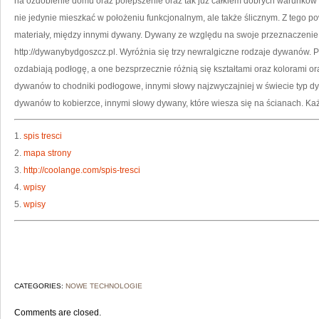
na ozdobienie domu oraz polepszenie oraz tak już całkiem dobrych warunków 
nie jedynie mieszkać w położeniu funkcjonalnym, ale także ślicznym. Z tego
materiały, między innymi dywany. Dywany ze względu na swoje przeznaczenie 
http://dywanybydgoszcz.pl. Wyróżnia się trzy newralgiczne rodzaje dywanów. 
ozdabiają podłogę, a one bezsprzecznie różnią się kształtami oraz kolorami ora
dywanów to chodniki podłogowe, innymi słowy najzwyczajniej w świecie typ dyw
dywanów to kobierzce, innymi słowy dywany, które wiesza się na ścianach. Każ
1.
spis tresci
2.
mapa strony
3.
http://coolange.com/spis-tresci
4.
wpisy
5.
wpisy
CATEGORIES:
NOWE TECHNOLOGIE
Comments are closed.