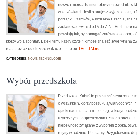
nowych miejsc. To internetowy przewodnik, w k
wskazówkami. Jeśli planujesz wyjazd do kraju 
porządku i zamków, Austrii albo Czechia, znajdz
zaplanować wyjazd od A do Z. Na Rushmore naj
powstają tak, by pomagać zarówno osobom, które
którzy wolą spontan. Dzięki temu każdy czytelnik może znaleźć swój rytm na 
road tripy, aż po dłuższe wakacje. Ten blog
[ Read More ]
CATEGORIES:
NOWE TECHNOLOGIE
Wybór przedszkola
Przedszkole Kubuś to przestrzeń stworzone z m
o wszystkich, którzy poszukują wiarygodnych in
opieki nad maluchami. To blog, w którym codzie
użytecznymi podpowiedziami. Strona powstała p
niepewność związane z wyborem żłobka, oswaj
rutyny w rodzinie. Polecamy Przygotowanie do 