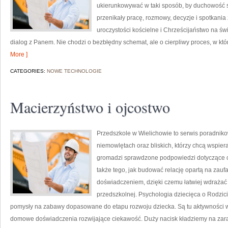
ukierunkowywać w taki sposób, by duchowość sta
przenikały pracę, rozmowy, decyzje i spotkania 
uroczystości kościelne i Chrześcijaństwo na św
dialog z Panem. Nie chodzi o bezbłędny schemat, ale o cierpliwy proces, w któr
More ]
CATEGORIES:
NOWE TECHNOLOGIE
Macierzyństwo i ojcostwo
Przedszkole w Wielichowie to serwis poradnik
niemowlętach oraz bliskich, którzy chcą wspie
gromadzi sprawdzone podpowiedzi dotyczące co
także tego, jak budować relację opartą na zaufa
doświadczeniem, dzięki czemu łatwiej wdrażać
przedszkolnej. Psychologia dziecięca o Rodzicie
pomysły na zabawy dopasowane do etapu rozwoju dziecka. Są tu aktywności w
domowe doświadczenia rozwijające ciekawość. Duży nacisk kładziemy na zar