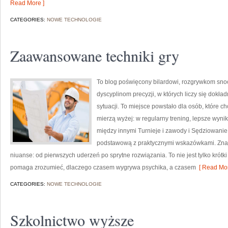
Read More ]
CATEGORIES:
NOWE TECHNOLOGIE
Zaawansowane techniki gry
To blog poświęcony bilardowi, rozgrywkom sno
dyscyplinom precyzji, w których liczy się dokła
sytuacji. To miejsce powstało dla osób, które chc
mierzą wyżej: w regularny trening, lepsze wynik
między innymi Turnieje i zawody i Sędziowanie 
podstawową z praktycznymi wskazówkami. Znajdz
niuanse: od pierwszych uderzeń po sprytne rozwiązania. To nie jest tylko krótk
pomaga zrozumieć, dlaczego czasem wygrywa psychika, a czasem
[ Read Mor
CATEGORIES:
NOWE TECHNOLOGIE
Szkolnictwo wyższe