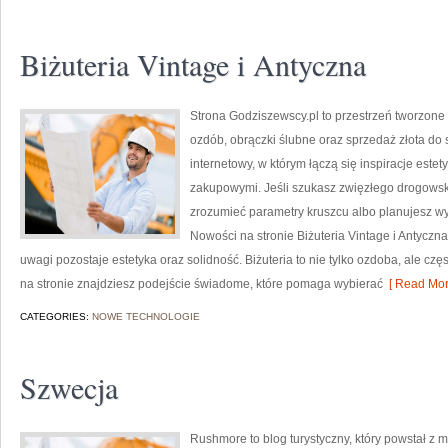
Biżuteria Vintage i Antyczna
Strona Godziszewscy.pl to przestrzeń tworzone 
ozdób, obrączki ślubne oraz sprzedaż złota do 
internetowy, w którym łączą się inspiracje est
zakupowymi. Jeśli szukasz zwięzłego drogowska
zrozumieć parametry kruszcu albo planujesz wyb
Nowości na stronie Biżuteria Vintage i Antyczna
uwagi pozostaje estetyka oraz solidność. Biżuteria to nie tylko ozdoba, ale częs
na stronie znajdziesz podejście świadome, które pomaga wybierać
[ Read Mor
CATEGORIES:
NOWE TECHNOLOGIE
Szwecja
Rushmore to blog turystyczny, który powstał z