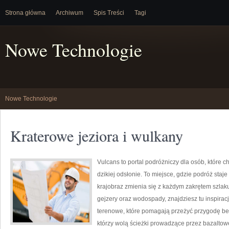
Strona główna
Archiwum
Spis Treści
Tagi
Nowe Technologie
Nowe Technologie
Kraterowe jeziora i wulkany
Vulcans to portal podróżniczy dla osób, które c
dzikiej odsłonie. To miejsce, gdzie podróż staje 
krajobraz zmienia się z każdym zakrętem szlaku.
gejzery oraz wodospady, znajdziesz tu inspirac
terenowe, które pomagają przeżyć przygodę bez
którzy wolą ścieżki prowadzące przez bazaltowe 