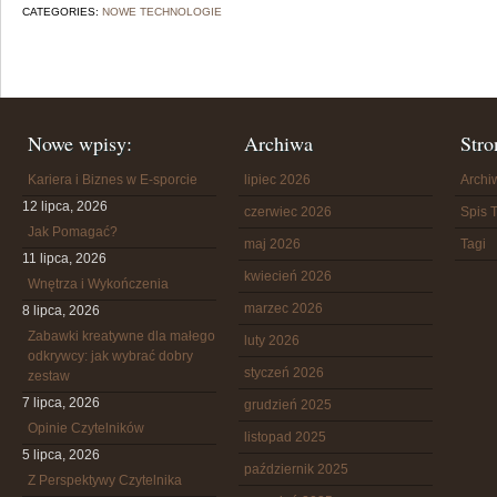
CATEGORIES:
NOWE TECHNOLOGIE
Nowe wpisy:
Archiwa
Stro
Kariera i Biznes w E-sporcie
lipiec 2026
Arch
12 lipca, 2026
czerwiec 2026
Spis T
Jak Pomagać?
maj 2026
Tagi
11 lipca, 2026
kwiecień 2026
Wnętrza i Wykończenia
marzec 2026
8 lipca, 2026
Zabawki kreatywne dla małego
luty 2026
odkrywcy: jak wybrać dobry
styczeń 2026
zestaw
7 lipca, 2026
grudzień 2025
Opinie Czytelników
listopad 2025
5 lipca, 2026
październik 2025
Z Perspektywy Czytelnika