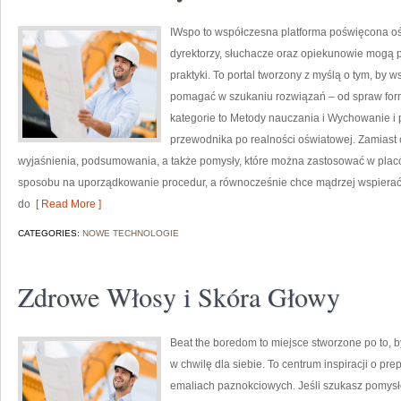
IWspo to współczesna platforma poświęcona oś
dyrektorzy, słuchacze oraz opiekunowie mogą p
praktyki. To portal tworzony z myślą o tym, by 
pomagać w szukaniu rozwiązań – od spraw fo
kategorie to Metody nauczania i Wychowanie i p
przewodnika po realności oświatowej. Zamiast 
wyjaśnienia, podsumowania, a także pomysły, które można zastosować w placó
sposobu na uporządkowanie procedur, a równocześnie chce mądrzej wspierać
do
[ Read More ]
CATEGORIES:
NOWE TECHNOLOGIE
Zdrowe Włosy i Skóra Głowy
Beat the boredom to miejsce stworzone po to, 
w chwilę dla siebie. To centrum inspiracji o pr
emaliach paznokciowych. Jeśli szukasz pomysłó