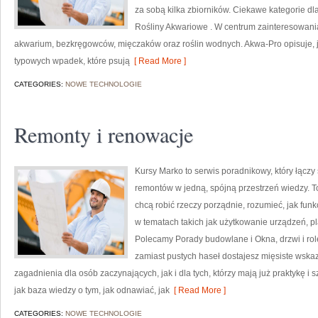
za sobą kilka zbiorników. Ciekawe kategorie dl
Rośliny Akwariowe . W centrum zainteresowani
akwarium, bezkręgowców, mięczaków oraz roślin wodnych. Akwa-Pro opisuje, ja
typowych wpadek, które psują
[ Read More ]
CATEGORIES:
NOWE TECHNOLOGIE
Remonty i renowacje
Kursy Marko to serwis poradnikowy, który łączy 
remontów w jedną, spójną przestrzeń wiedzy. T
chcą robić rzeczy porządnie, rozumieć, jak fu
w tematach takich jak użytkowanie urządzeń, p
Polecamy Porady budowlane i Okna, drzwi i role
zamiast pustych haseł dostajesz mięsiste wska
zagadnienia dla osób zaczynających, jak i dla tych, którzy mają już praktykę i 
jak baza wiedzy o tym, jak odnawiać, jak
[ Read More ]
CATEGORIES:
NOWE TECHNOLOGIE