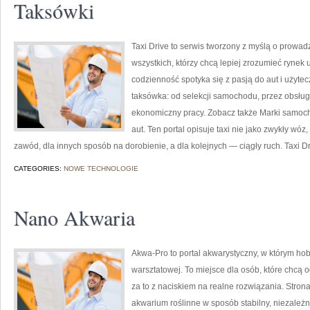
Taksówki
Taxi Drive to serwis tworzony z myślą o prowa
wszystkich, którzy chcą lepiej zrozumieć rynek 
codzienność spotyka się z pasją do aut i użyte
taksówka: od selekcji samochodu, przez obsługę
ekonomiczny pracy. Zobacz także Marki samocho
aut. Ten portal opisuje taxi nie jako zwykły wóz,
zawód, dla innych sposób na dorobienie, a dla kolejnych — ciągły ruch. Taxi Dr
CATEGORIES:
NOWE TECHNOLOGIE
Nano Akwaria
Akwa-Pro to portal akwarystyczny, w którym ho
warsztatowej. To miejsce dla osób, które chcą
za to z naciskiem na realne rozwiązania. Stron
akwarium roślinne w sposób stabilny, niezależni