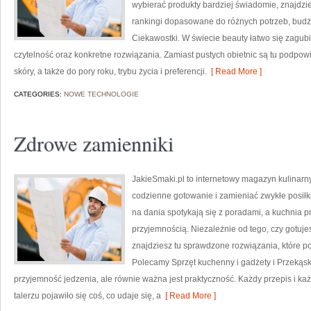
wybierać produkty bardziej świadomie, znajdzie
rankingi dopasowane do różnych potrzeb, budże
Ciekawostki. W świecie beauty łatwo się zagub
czytelność oraz konkretne rozwiązania. Zamiast pustych obietnic są tu podpow
skóry, a także do pory roku, trybu życia i preferencji.
[ Read More ]
CATEGORIES:
NOWE TECHNOLOGIE
Zdrowe zamienniki
JakieSmaki.pl to internetowy magazyn kulinarny
codzienne gotowanie i zamieniać zwykłe posiłk
na dania spotykają się z poradami, a kuchnia p
przyjemnością. Niezależnie od tego, czy gotuje
znajdziesz tu sprawdzone rozwiązania, które po
Polecamy Sprzęt kuchenny i gadżety i Przekąski 
przyjemność jedzenia, ale równie ważna jest praktyczność. Każdy przepis i k
talerzu pojawiło się coś, co udaje się, a
[ Read More ]