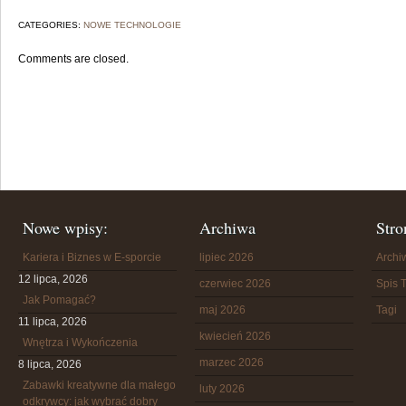
CATEGORIES:
NOWE TECHNOLOGIE
Comments are closed.
Nowe wpisy:
Archiwa
Stro
Kariera i Biznes w E-sporcie
lipiec 2026
Arch
12 lipca, 2026
czerwiec 2026
Spis T
Jak Pomagać?
maj 2026
Tagi
11 lipca, 2026
kwiecień 2026
Wnętrza i Wykończenia
marzec 2026
8 lipca, 2026
Zabawki kreatywne dla małego
luty 2026
odkrywcy: jak wybrać dobry