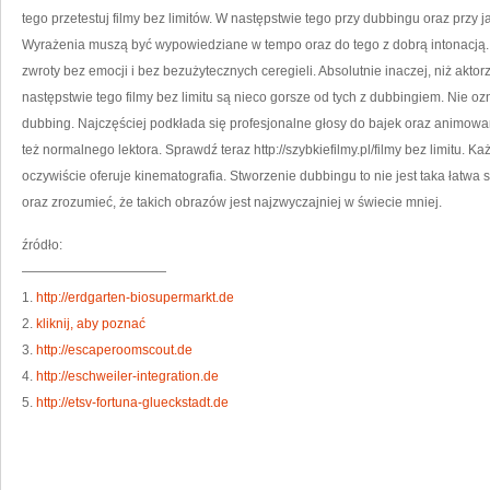
tego przetestuj filmy bez limitów. W następstwie tego przy dubbingu oraz przy 
Wyrażenia muszą być wypowiedziane w tempo oraz do tego z dobrą intonacją. 
zwroty bez emocji i bez bezużytecznych ceregieli. Absolutnie inaczej, niż akto
następstwie tego filmy bez limitu są nieco gorsze od tych z dubbingiem. Nie ozn
dubbing. Najczęściej podkłada się profesjonalne głosy do bajek oraz animowan
też normalnego lektora. Sprawdź teraz http://szybkiefilmy.pl/filmy bez limitu. K
oczywiście oferuje kinematografia. Stworzenie dubbingu to nie jest taka łatwa
oraz zrozumieć, że takich obrazów jest najzwyczajniej w świecie mniej.
źródło:
———————————
1.
http://erdgarten-biosupermarkt.de
2.
kliknij, aby poznać
3.
http://escaperoomscout.de
4.
http://eschweiler-integration.de
5.
http://etsv-fortuna-glueckstadt.de